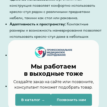
конструкция позволяет комфортно использовать
кресло-стул рядом с различными предметами
мебели, такими как стол или раковина.
Адаптивность к пространству:
Компактные
размеры и возможность маневрирования позволяют
использовать кресло-стул даже в небольших
помещениях и проходить через узкие дверные
проемы.
Индивидуальная настройка:
Гидравлическая
система с педальным управлением обеспечивает
Мы работаем
плавную и точную регулировку высоты сиденья,
в выходные тоже
подстраиваясь под индивидуальные потребности
пользователя.
Создайте заказ на сайте или позвоните,
Практичность и мобильность:
Складная
консультант поможет подобрать товар.
конструкция гарантирует удобство хранения и
легкую транспортировку кресла-стула.
В каталог →
Позвонить нам