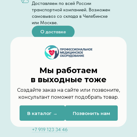
Доставляем по всей России
транспортной компанией. Возможен
самовывоз со склада в Челябинске
или Москве.
О доставке
Подъём в квартиру
Мы оказываем дополнительно услугу
доставки с подъёмом в квартиру.
Оплата
Мы работаем
Производится прямо на сайте.
Принимаем электронные
в выходные тоже
сертификаты и карты МИР,
Mastercard и Visa.
Создайте заказ на сайте или позвоните,
консультант поможет подобрать товар.
Об оплате
Рассрочка «ВсегдаДа»
В каталог →
Позвонить нам
Чтобы заказ оформить в рассрочку,
свяжитесь с менеджером
+7 919 123 34 46