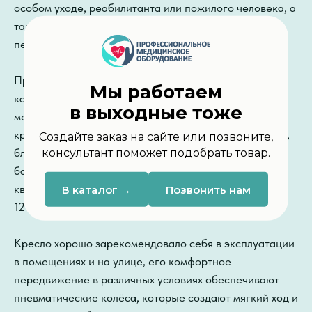
особом уходе, реабилитанта или пожилого человека, а
так же в сопровождении сиделки или медицинского
персонала.
Прочная и гипоаллергенная ткань сиденья и спинки,
Мы работаем
карман на спинке для хранения необходимых личных
в выходные тоже
мелочей, откидные подлокотники и подножки. У
кресла ТРАНЗИТ 350 продумана и складная система,
Создайте заказ на сайте или позвоните,
благодаря которой его удобно можно разместить в
консультант поможет подобрать товар.
багажнике автомобиля или сэкономить место в
квартире. Максимальная грузоподъемность коляски
В каталог →
Позвонить нам
120 кг.
Кресло хорошо зарекомендовало себя в эксплуатации
в помещениях и на улице, его комфортное
передвижение в различных условиях обеспечивают
пневматические колёса, которые создают мягкий ход и