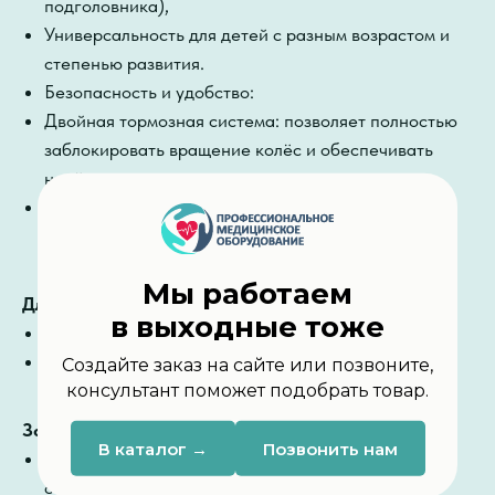
подголовника),
Универсальность для детей с разным возрастом и
степенью развития.
Безопасность и удобство:
Двойная тормозная система: позволяет полностью
заблокировать вращение колёс и обеспечивать
надёжную остановку ходунков,
Широкий диапазон регулировок для
индивидуального подбора конструкции.
Мы работаем
Для кого подойдут
в выходные тоже
Для детей ростом от 90 до 140 см,
Максимальный вес пользователя — 35 кг.
Создайте заказ на сайте или позвоните,
консультант поможет подобрать товар.
Зачем выбирать ФИЧ?
В каталог →
Позвонить нам
Помогают ребёнку быть максимально
самостоятельным