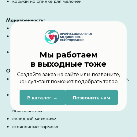
карман на спинке для мелочей
Маневренность:
пневматические задние колёса (гладкий ход)
прочные литые передние колёса (не боятся
нагрузок)
боковые тормоза для надёжной фиксации
Мы работаем
в выходные тоже
Особенности:
Создайте заказ на сайте или позвоните,
съемные подлокотники-крылья колес, не откидные,
консультант поможет подобрать товар.
регулируются по высоте
откидная, съемная, регулируется по высоте
В каталог →
Позвонить нам
подножка для удобства пересаживания
пользователя
складной механизм
стояночные тормоза