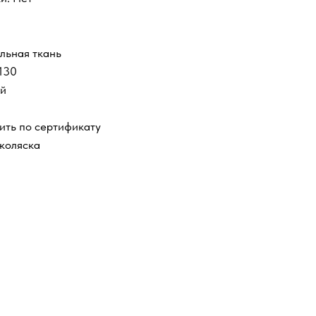
льная ткань
 130
ай
ить по сертификату
коляска