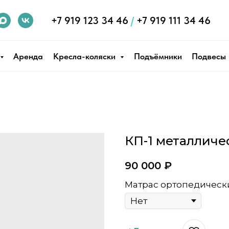
+7 919 123 34 46
/
+7 919 111 34 46
Аренда
Кресла-коляски
Подъёмники
Подвесы
КП-1 металличе
90 000
₽
Матрас ортопедическ