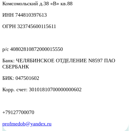
Комсомольский д.38 «В» кв.88
ИНН 744810397613
ОГРН 323745600115611
p/c 40802810872000015550
Банк: ЧЕЛЯБИНСКОЕ ОТДЕЛЕНИЕ N8597 ПАО
СБЕРБАНК
БИК: 047501602
Корр. счет: 30101810700000000602
+79127700070
profmedob@yandex.ru