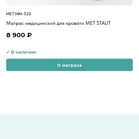
МЕТ ММ-320
АЙ
Матрас медицинский для кровати MET STAUT
Пр
8 900
₽
3
О матрасе