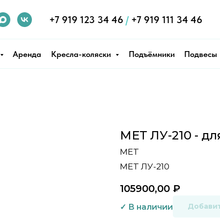
+7 919 123 34 46
/
+7 919 111 34 46
Аренда
Кресла-коляски
Подъёмники
Подвесы
MET ЛУ-210 - д
MET
MET ЛУ-210
105900,00
₽
Добавит