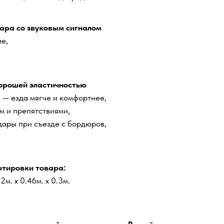
ара со звуковым сигналом
е,
орошей эластичностью
 — езда мягче и комфортнее,
м и препятствиями,
дары при съезде с бордюров,
тировки товара:
2м. x 0.46м. x 0.3м.