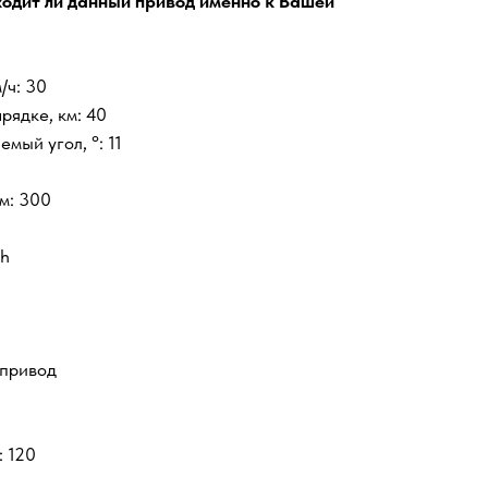
ходит ли данный привод именно к Вашей
/ч: 30
рядке, км: 40
ый угол, °: 11
м: 300
Аh
опривод
: 120